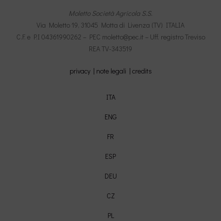
Moletto Società Agricola S.S.
Via Moletto 19, 31045 Motta di Livenza (TV) ITALIA
C.F. e P.I 04361990262 – PEC moletto@pec.it – Uff. registro Treviso
REA TV-343519
privacy |
note legali |
credits
ITA
ENG
FR
ESP
DEU
CZ
PL