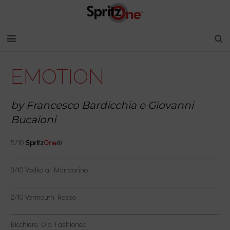
HOME
EMOTION
ABOUT
by Francesco Bardicchia e Giovanni
READY TO DRINK
Bucaioni
COCKTAILS
5/10
Spritz
One
®
CONTATTI E DISTRIBUZIONE
3/10 Vodka al Mandarino
lingue
2/10 Vermouth Rosso
Bicchiere: Old Fashioned