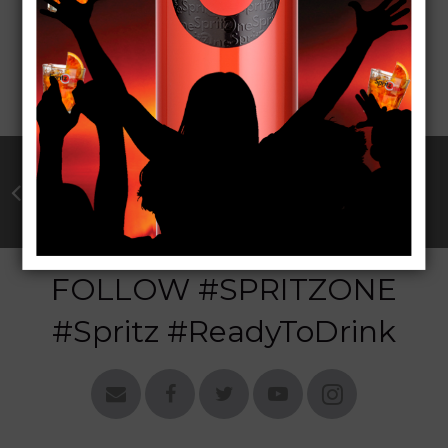
CAIPITZONE
FOLLOW #SPRITZONE
#Spritz #ReadyToDrink