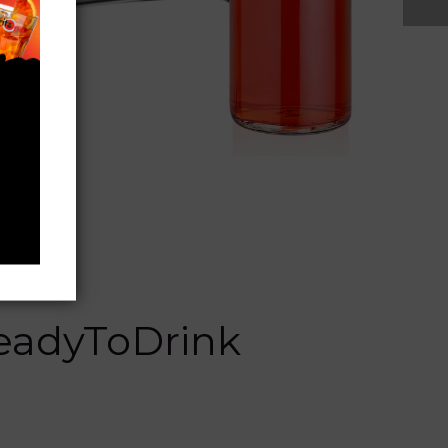
eadyToDrink