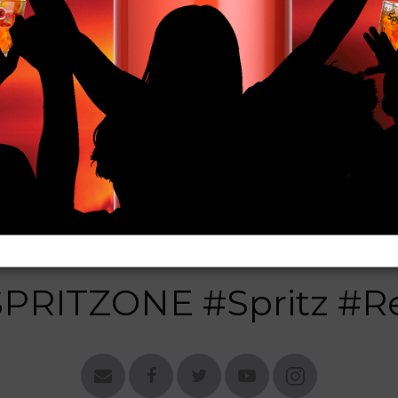
oppa flute
RITZONE #Spritz #R