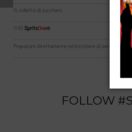
½ zolletta di zucchero
7/10
Spritz
One
®
Preparare direttamente nel bicchiere di servizio, la c
FOLLOW #SP