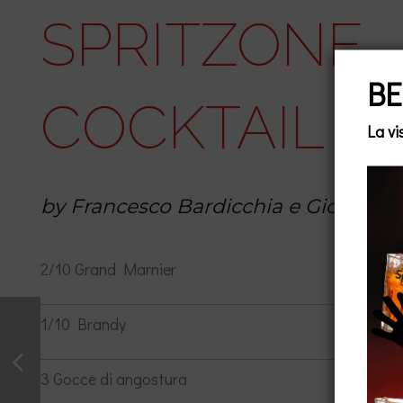
SPRITZONE
B
COCKTAIL
La vi
by Francesco Bardicchia e Giovanni
2/10 Grand Marnier
1/10 Brandy
3 Gocce di angostura